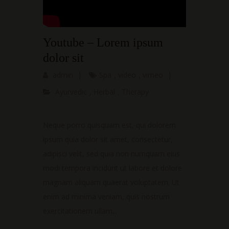
Youtube – Lorem ipsum
dolor sit
admin
|
Spa
,
video
,
vimeo
|
Ayurvedic
,
Herbal
,
Therapy
Neque porro quisquam est, qui dolorem
ipsum quia dolor sit amet, consectetur,
adipisci velit, sed quia non numquam eius
modi tempora incidunt ut labore et dolore
magnam aliquam quaerat voluptatem. Ut
enim ad minima veniam, quis nostrum
exercitationem ullam...