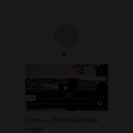
29
MAY
2014
0
Vimeo – Nam malesuada
augue