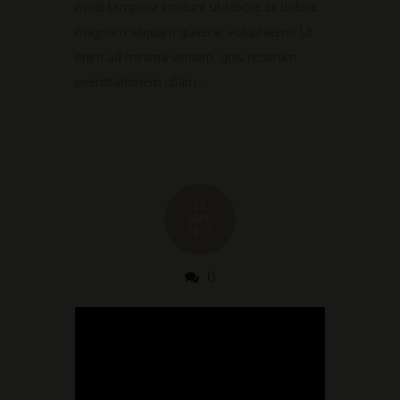
modi tempora incidunt ut labore et dolore
magnam aliquam quaerat voluptatem. Ut
enim ad minima veniam, quis nostrum
exercitationem ullam...
29
MAY
2014
0