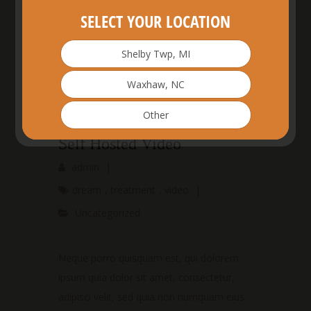
SELECT YOUR LOCATION
29
Shelby Twp, MI
MAY
2014
Waxhaw, NC
0
Other
Self Hosted Video
admin
|
dream
,
treatment
,
video
|
Uncategorized
Neque porro quisquam est, qui dolorem
ipsum quia dolor sit amet, consectetur,
adipisci velit, sed quia non numquam eius