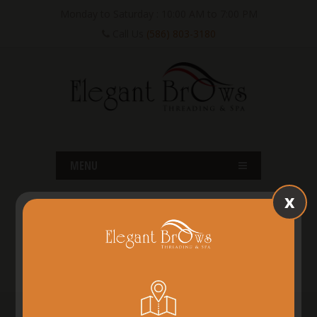
Monday to Saturday : 10:00 AM to 7:00 PM
Call Us
(586) 803-3180
MENU
x
SHELBY TWP, MI