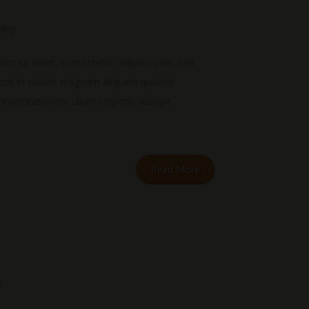
rapy
r sit amet, consectetur, adipisci velit, sed
bore et dolore magnam aliquam quaerat
xercitationem ullam corporis suscipit
Read More
e