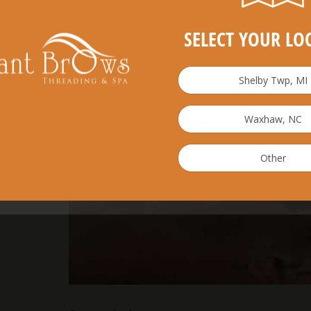
SELECT YOUR LO
29
MAY
2014
Shelby Twp, MI
Waxhaw, NC
0
Other