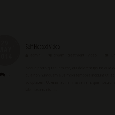
29
Self Hosted Video
MAY
2014
admin
|
dream
,
treatment
,
video
|
Un
Neque porro quisquam est, qui dolorem ipsum quia dolo
0
quia non numquam eius modi tempora incidunt ut la
voluptatem. Ut enim ad minima veniam, quis nostrum e
laboriosam, nisi ut...