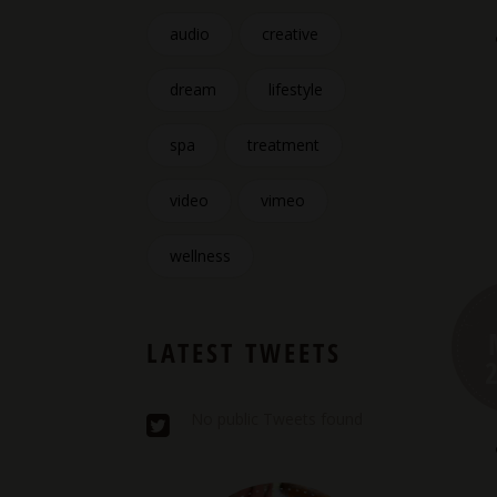
audio
creative
dream
lifestyle
spa
treatment
video
vimeo
wellness
LATEST TWEETS
No public Tweets found