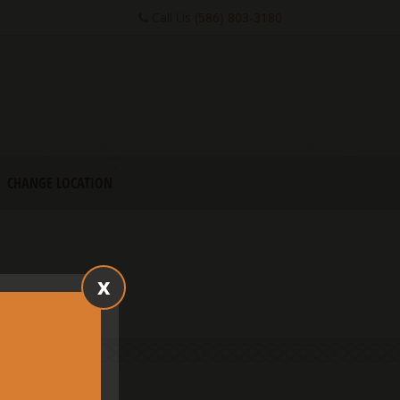
Call Us
(586) 803-3180
CHANGE LOCATION
x