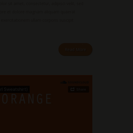
r sit amet, consectetur, adipisci velit, sed
bore et dolore magnam aliquam quaerat
xercitationem ullam corporis suscipit
Read More