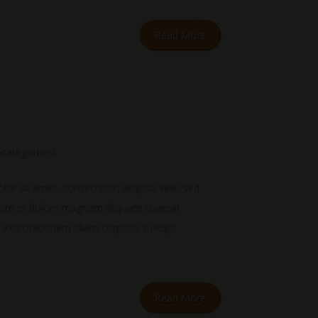
Read More
categorized
r sit amet, consectetur, adipisci velit, sed
bore et dolore magnam aliquam quaerat
xercitationem ullam corporis suscipit
Read More