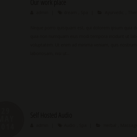
Our work place
admin
|
dream
,
Spa
|
Ayurvedic
,
The
Neque porro quisquam est, qui dolorem ipsum quia dolo
quia non numquam eius modi tempora incidunt ut la
voluptatem. Ut enim ad minima veniam, quis nostrum e
laboriosam, nisi ut...
29
Self Hosted Audio
MAY
2014
admin
|
Audio
,
Spa
|
Herbal
,
Massag