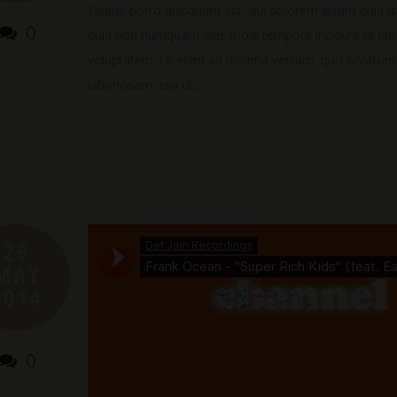
Neque porro quisquam est, qui dolorem ipsum quia dolo
0
quia non numquam eius modi tempora incidunt ut la
voluptatem. Ut enim ad minima veniam, quis nostrum e
laboriosam, nisi ut...
29
MAY
2014
0