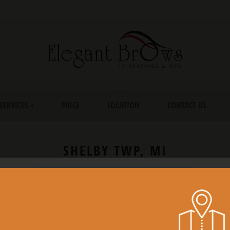
SERVICES +
PRICE
LOCATION
CONTACT US
SHELBY TWP, MI