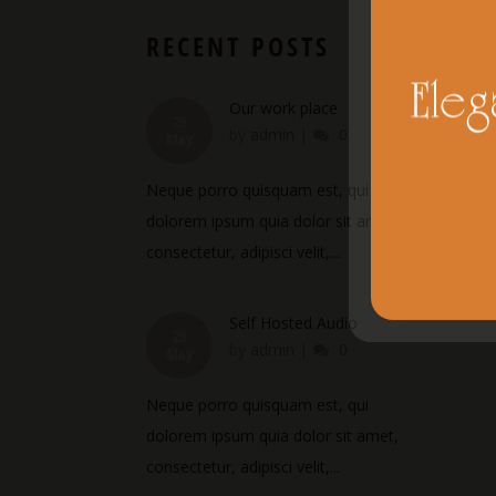
RECENT POSTS
Our work place
29
by
admin
|
0
May
Neque porro quisquam est, qui
dolorem ipsum quia dolor sit amet,
consectetur, adipisci velit,...
Self Hosted Audio
29
by
admin
|
0
May
Neque porro quisquam est, qui
dolorem ipsum quia dolor sit amet,
consectetur, adipisci velit,...